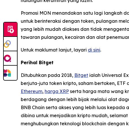
halangan kerumitan yang lazim.
Promosi MON menandakan satu lagi langkah d
untuk berinteraksi dengan token, pulangan me
yang lebih mudah diakses dan tidak menggenta
tawaran pulangan, kecairan dan alat penemuan 
Untuk maklumat lanjut, layari
di sini
.
Perihal Bitget
Ditubuhkan pada 2018,
Bitget
ialah Universal E
berjuta-juta token kripto, saham bertoken, ET
Ethereum
,
harga XRP
serta harga mata wang kri
berdagang dengan lebih bijak melalui alat dag
BNB Chain serta akses yang lebih luas kepada a
dibina untuk menjadikan kripto mudah, selama
menghubungkan teknologi blockchain dengan k