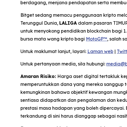
berdagang, menjana pendapatan serta membua
Bitget sedang memacu penggunaan kripto melal
Terunggul Dunia,
LALIGA
dalam pasaran TIMUR,
untuk menyokong pendidikan blockchain bagi 1.1
bursa mata wang kripto bagi
MotoGP™
, salah 
Untuk maklumat lanjut, layari:
Laman web
|
Twit
Untuk pertanyaan media, sila hubungi:
media@b
Amaran Risiko:
Harga aset digital tertakluk 
memperuntukkan dana yang mereka sanggup tan
kemungkinan bahawa objektif kewangan mungkin
sentiasa didapatkan dan pengalaman dan kedud
prestasi masa hadapan yang boleh dipercayai.
terkandung di sini harus dianggap sebagai nas