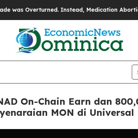
verturned. Instead, Medication Abortion Becam
NAD On-Chain Earn dan 800
enaraian MON di Universal