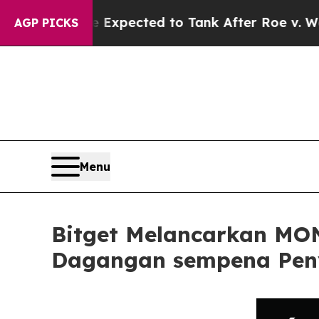
Were Expected to Tank After Roe v. Wade was O
AGP PICKS
Menu
Bitget Melancarkan MO
Dagangan sempena Peny