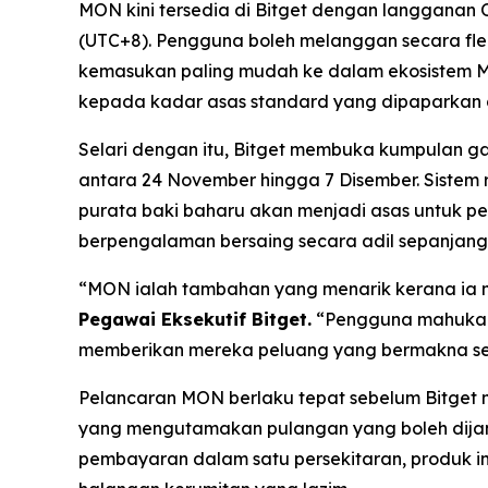
MON kini tersedia di Bitget dengan langganan
(UTC+8). Pengguna boleh melanggan secara fleks
kemasukan paling mudah ke dalam ekosistem Mo
kepada kadar asas standard yang dipaparkan d
Selari dengan itu, Bitget membuka kumpulan
antara 24 November hingga 7 Disember. Siste
purata baki baharu akan menjadi asas untuk p
berpengalaman bersaing secara adil sepanjang 
“MON ialah tambahan yang menarik kerana ia me
Pegawai Eksekutif Bitget.
“Pengguna mahukan u
memberikan mereka peluang yang bermakna sej
Pelancaran MON berlaku tepat sebelum Bitge
yang mengutamakan pulangan yang boleh dijang
pembayaran dalam satu persekitaran, produk in