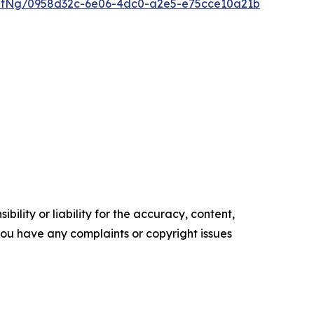
ntNg/0958d32c-6e06-4dc0-a2e5-e75cce10a21b
ility or liability for the accuracy, content,
f you have any complaints or copyright issues