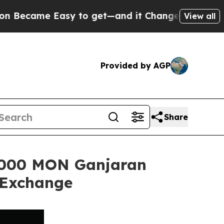
e Easy to get—and it Changed Everything
Under 
View all
Provided by AGP
Share
,000 MON Ganjaran
 Exchange