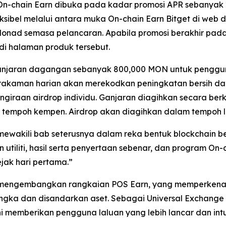
 On-chain Earn dibuka pada kadar promosi APR sebanyak
ibel melalui antara muka On-chain Earn Bitget di web dan
nad semasa pelancaran. Apabila promosi berakhir pada 
i halaman produk tersebut.
 ganjaran dagangan sebanyak 800,000 MON untuk pengg
m rakaman harian akan merekodkan peningkatan bersih
engiraan airdrop individu. Ganjaran diagihkan secara 
tempoh kempen. Airdrop akan diagihkan dalam tempoh lim
wakili bab seterusnya dalam reka bentuk blockchain ber
tiliti, hasil serta penyertaan sebenar, dan program On-
ak hari pertama.”
t mengembangkan rangkaian POS Earn, yang memperkenal
ka dan disandarkan aset. Sebagai Universal Exchange y
i memberikan pengguna laluan yang lebih lancar dan intu