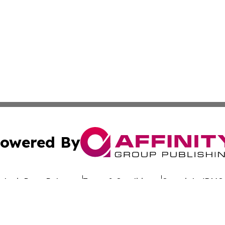
owered By
ubmit Press Release
Terms & Conditions
Copyright/DMCA
nc. dba Affinity Group Publishing & Economic News Domin
Cookie Settings / Your Privacy Choices