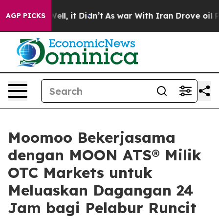
40%. Well, it Didn’t
As war With Iran Drove oil Price
AGP PICKS
Moomoo Bekerjasama
dengan MOON ATS® Milik
OTC Markets untuk
Meluaskan Dagangan 24
Jam bagi Pelabur Runcit